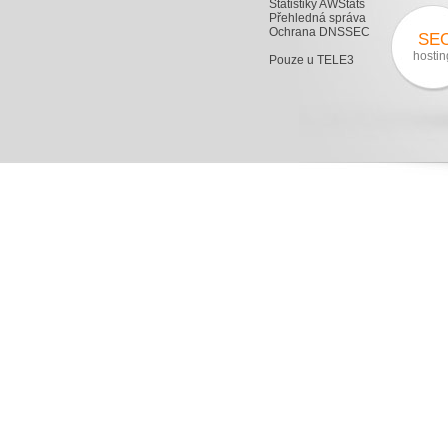
Statistiky AWStats
Přehledná správa
Ochrana DNSSEC
SE
hostin
Pouze u TELE3