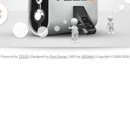
O
g
Powered by
TELE3
| Designed by
Pixel Design
| SEO by
SEOlight
| Copyright © 2005-2026