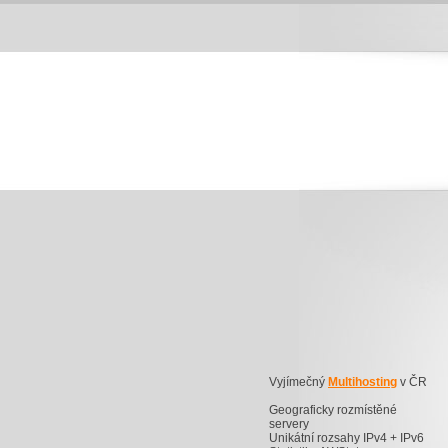
Vyjímečný
Multihosting
v ČR
Geograficky rozmístěné
servery
Unikátní rozsahy IPv4 + IPv6